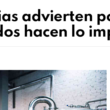
ias advierten po
dos hacen lo im