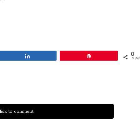
0
Share
Pin
SHAR
ick to comment