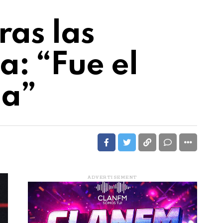
ras las
a: “Fue el
da”
ADVERTISEMENT