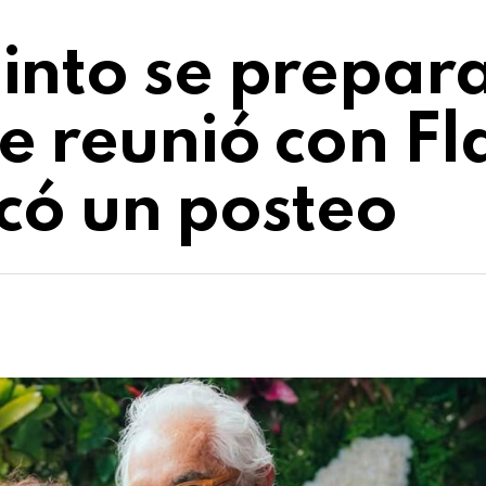
into se prepara
 reunió con Fl
icó un posteo