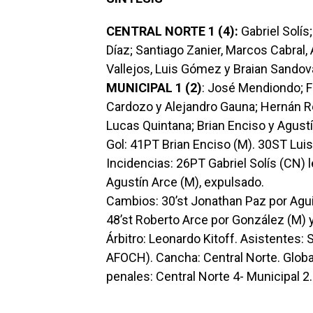
CENTRAL NORTE 1 (4):
Gabriel Solís
Díaz; Santiago Zanier, Marcos Cabral
Vallejos, Luis Gómez y Braian Sandova
MUNICIPAL 1 (2)
: José Mendiondo; F
Cardozo y Alejandro Gauna; Hernán R
Lucas Quintana; Brian Enciso y Agustín
Gol: 41PT Brian Enciso (M). 30ST Lu
Incidencias: 26PT Gabriel Solís (CN) l
Agustín Arce (M), expulsado.
Cambios: 30’st Jonathan Paz por Aguil
48’st Roberto Arce por González (M) 
Árbitro: Leonardo Kitoff. Asistentes: 
AFOCH). Cancha: Central Norte. Global
penales: Central Norte 4- Municipal 2.