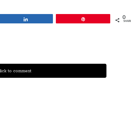
0
Share
Pin
SHAR
ick to comment