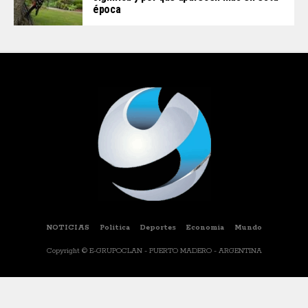
época
NOTICIAS
Politica
Deportes
Economia
Mundo
Copyright © E-GRUPOCLAN - PUERTO MADERO - ARGENTINA