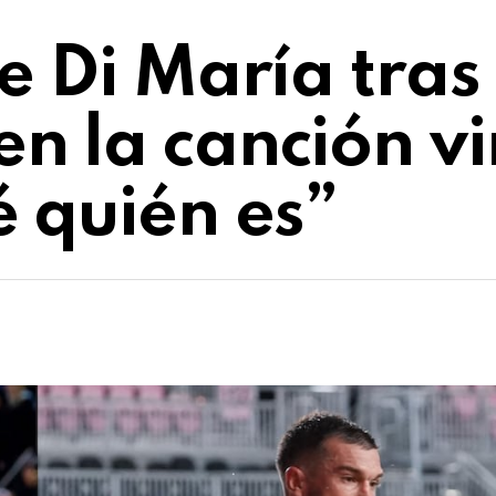
e Di María tras
 la canción vi
é quién es”