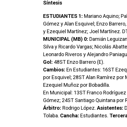
Síntesis
ESTUDIANTES 1:
Mariano Aquino; Pab
Gómez y Alan Esquivel; Enzo Barrero, 
y Ezequiel Martínez; Joel Martínez. D
MUNICIPAL (MB) 0:
Damián Leguizamó
Silva y Ricardo Vargas; Nicolás Abat
Leonardo Riveros y Alejandro Paniagu
Gol:
48ST Enzo Barrero (E).
Cambios:
En Estudiantes: 16ST Ezequ
por Esquivel; 28ST Alan Ramírez por 
Ezequiel Muñoz por Bobadilla.
En Municipal: 13ST Franco Rodríguez
Gómez; 24ST Santiago Quintana por R
Árbitro:
Rodrigo López.
Asistentes:
D
Tolaba.
Cancha:
Estudiantes.
Tercera