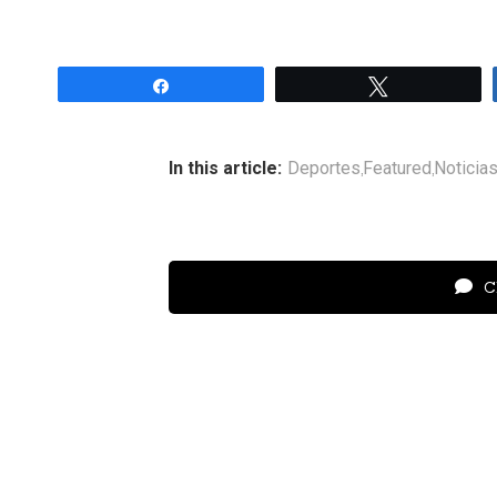
Share
Tweet
In this article:
Deportes
Featured
Noticia
,
,
Cl