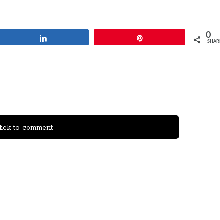
0
Share
Pin
SHAR
s
ick to comment