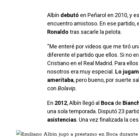
Albín
debutó
en Peñarol en 2010, y e
encuentro amistoso. En ese partido, el
Ronaldo
tras sacarle la pelota.
“Me enteré por videos que me tiró u
diferente el partido que ellos. Si no e
Cristiano en el Real Madrid. Para ello
nosotros era muy especial.
Lo jugamo
ameritaba
, pero bueno, por suerte sa
con
Bolavip
.
En
2012
, Albín llegó al
Boca
de
Bianc
una sola temporada. Disputó 23 parti
asistencias
. Una vez finalizada la ces