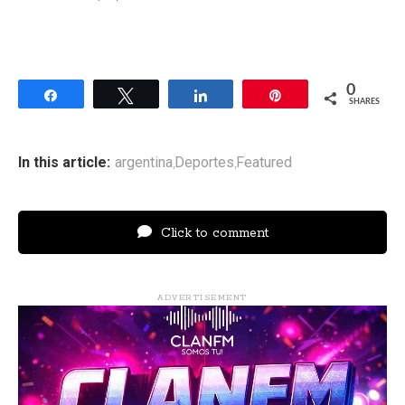
0
Share
Tweet
Share
Pin
SHARES
In this article:
argentina
Deportes
Featured
,
,
Click to comment
ADVERTISEMENT