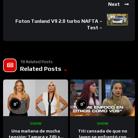
Next
Foton Tunland V9 2.0 turbo NAFTA –
Test –
18 Related Posts
Related Posts
%
%
0
0
SHOW
SHOW
Una mañana de mucha
Titi cansada de que no
tensión: Tamara y Zilli se
laven se enfrentó con