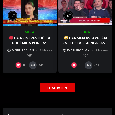
%
%
0
0
SHOW
SHOW
LA REINI REVICIÓ LA
CARMEN VS. AYELÉN
POLÉMICA POR LAS
PALEO: LAS SURICATAS A
CIRUGÍAS ESTÉTICAS
COMODORO PY
E-GRUPOCLAN
2 Meses
E-GRUPOCLAN
2 Meses
Ago
Ago
0
0
348
409
LOAD MORE