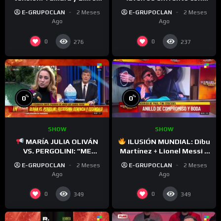
dijeron de todo – Gran
Cinzia – Gran Hermano
E-GRUPOCLAN
2 Meses
E-GRUPOCLAN
2 Meses
Hermano 2026
Ago
Ago
0
0
276
237
%
%
0
0
SHOW
SHOW
MARÍA JULIA OLIVÁN
ILUSIÓN MUNDIAL: Dibu
VS. PERGOLINI: “ME
Martínez + Lionel Messi +
LLAMABA A SU OFICINA Y
Rodrigo De Paul
E-GRUPOCLAN
2 Meses
E-GRUPOCLAN
2 Meses
HABÍA SITUACIONES DE
Ago
Ago
ACOSO”
0
0
349
349