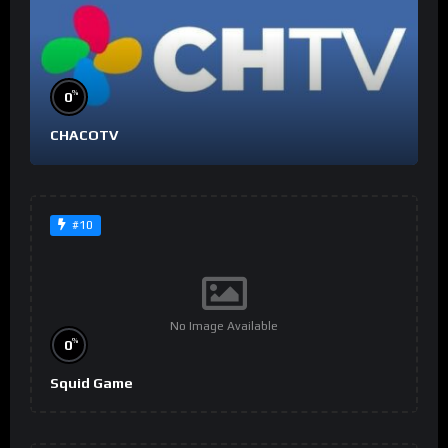
%
0
CHACOTV
#10
No Image Available
%
0
Squid Game