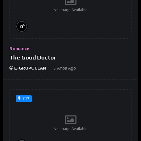
No Image Available
%
0
Romance
The Good Doctor
E-GRUPOCLAN
5 Años Ago
#17
No Image Available