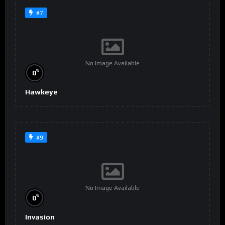
#7
No Image Available
%
0
Hawkeye
#9
No Image Available
%
0
Invasion