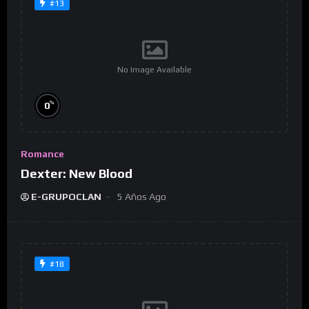
#13
No Image Available
%
0
Romance
Dexter: New Blood
E-GRUPOCLAN
5 Años Ago
#18