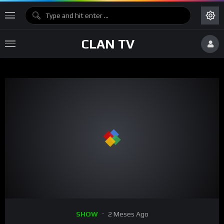
CLAN TV
00:00
02:41
15
Reproductor
SHOW
2 Meses Ago
de