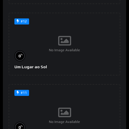
#12
No Image Available
%
0
Um Lugar ao Sol
#11
No Image Available
%
0