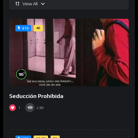
View All
4K
#19
%
96
Seducción Prohibida
1
2.8K