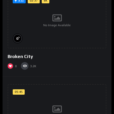
02:37
8K
#30
No Image Available
%
0
Broken City
0
3.2K
05:45