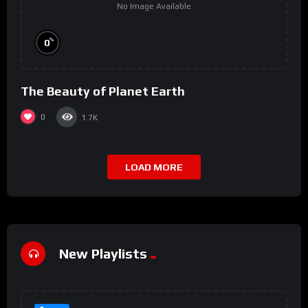
No Image Available
%
0
The Beauty of Planet Earth
0
1.7K
LOAD MORE
New Playlists