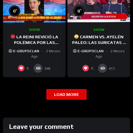
%
%
0
0
SHOW
SHOW
LA REINI REVICIÓ LA
CARMEN VS. AYELÉN
POLÉMICA POR LAS
PALEO: LAS SURICATAS A
CIRUGÍAS ESTÉTICAS
COMODORO PY
E-GRUPOCLAN
2 Meses
E-GRUPOCLAN
2 Meses
Ago
Ago
0
0
348
411
LOAD MORE
Leave your comment