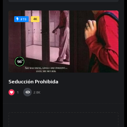
4K
#19
%
96
Seducción Prohibida
1
2.8K