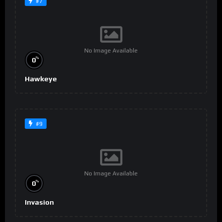
#7
No Image Available
%
0
Hawkeye
#9
No Image Available
%
0
Invasion