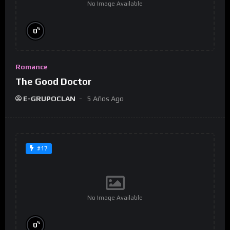
No Image Available
%
0
Romance
The Good Doctor
E-GRUPOCLAN
5 Años Ago
#17
No Image Available
%
0