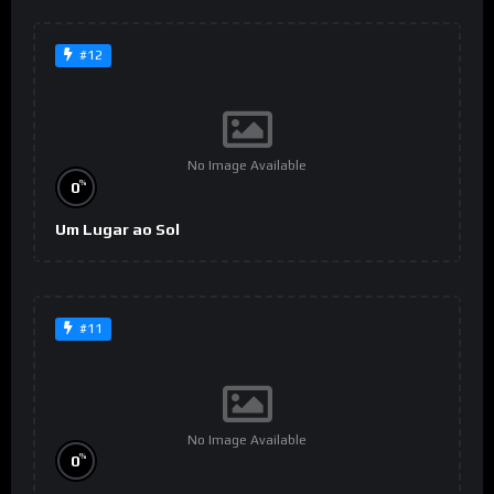
#12
No Image Available
%
0
Um Lugar ao Sol
#11
No Image Available
%
0