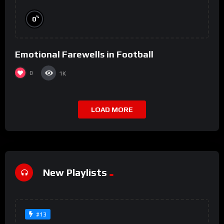
%
0
Emotional Farewells in Football
0
1K
LOAD MORE
New Playlists
#13