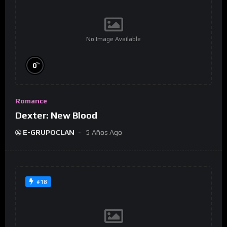
No Image Available
%
0
Romance
Dexter: New Blood
E-GRUPOCLAN
5 Años Ago
#18