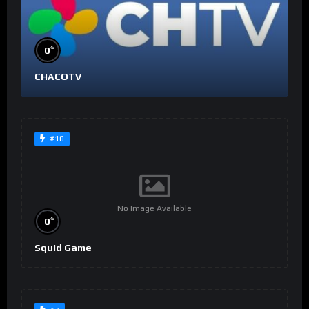
%
0
CHACOTV
#10
No Image Available
%
0
Squid Game