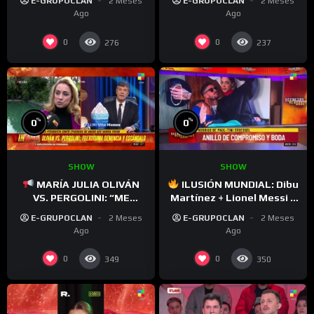
E-GRUPOCLAN
2 Meses
E-GRUPOCLAN
2 Meses
Hermano 2026
Ago
Ago
0
0
276
237
%
%
0
0
SHOW
SHOW
MARÍA JULIA OLIVÁN
ILUSIÓN MUNDIAL: Dibu
VS. PERGOLINI: “ME
Martínez + Lionel Messi +
LLAMABA A SU OFICINA Y
Rodrigo De Paul
E-GRUPOCLAN
2 Meses
E-GRUPOCLAN
2 Meses
HABÍA SITUACIONES DE
Ago
Ago
ACOSO”
0
0
349
350