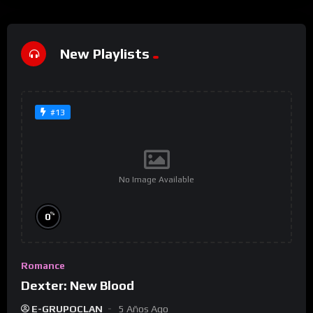
New Playlists
#13
No Image Available
%
0
Romance
Dexter: New Blood
E-GRUPOCLAN
5 Años Ago