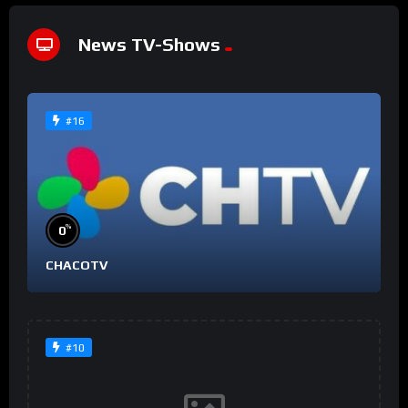
News TV-Shows
#16
%
0
CHACOTV
#10