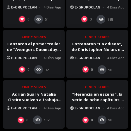
Christopher Nolan
Taylor-Joy que mezcla
E-GRUPOCLAN
4 Días Ago
E-GRUPOCLAN
4 Días Ago
transformó en cine puro
robos, traiciones y una
fuga desesperada
%
%
0
0
0
0
91
115
CINE Y SERIES
CINE Y SERIES
Lanzaron el primer trailer
Estrenaron “La odisea”,
de “Avengers Doomsday”:
de Christopher Nolan, en
de la vuelta del Capitán
Grecia y la respuesta del
E-GRUPOCLAN
4 Días Ago
E-GRUPOCLAN
4 Días Ago
América a la irrupción de
público fue muy distinta a
los X-Men
la que muchos esperaban
%
%
0
0
0
0
92
96
CINE Y SERIES
CINE Y SERIES
Adrián Suar y Natalia
“Herencia en escena”, la
Oreiro vuelven a trabajar
serie de ocho capítulos y
juntos: cuándo se estrena
un elenco estelar que se
E-GRUPOCLAN
4 Días Ago
E-GRUPOCLAN
4 Días Ago
“Yo, Narciso”
convirtió en la gran
sorpresa del streaming
0
0
102
98