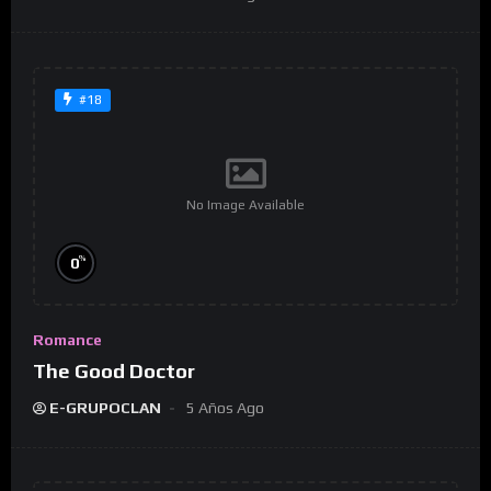
#18
No Image Available
%
0
Romance
The Good Doctor
E-GRUPOCLAN
5 Años Ago