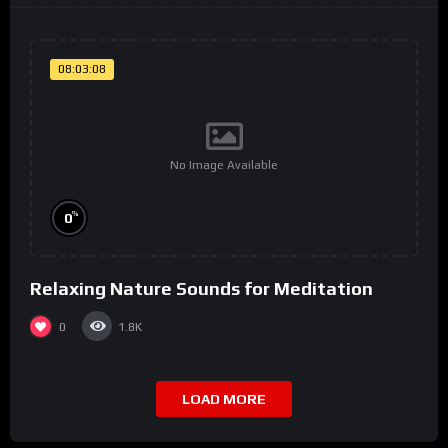
08:03:08
No Image Available
%
0
Relaxing Nature Sounds for Meditation
0
1.8K
LOAD MORE