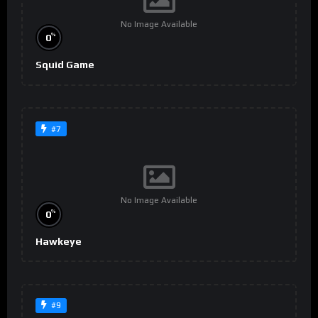
No Image Available
%
0
Squid Game
#7
No Image Available
%
0
Hawkeye
#9