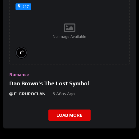
#17
No Image Available
%
0
Romance
Dan Brown’s The Lost Symbol
E-GRUPOCLAN
5 Años Ago
LOAD MORE