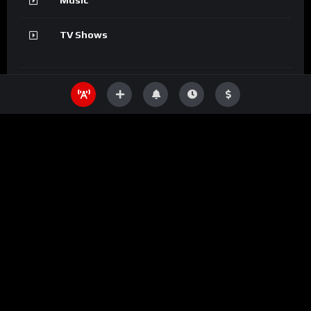
Music
TV Shows
Information
SHOW
Movies
DEPORTES
ACTUALIDAD
Music