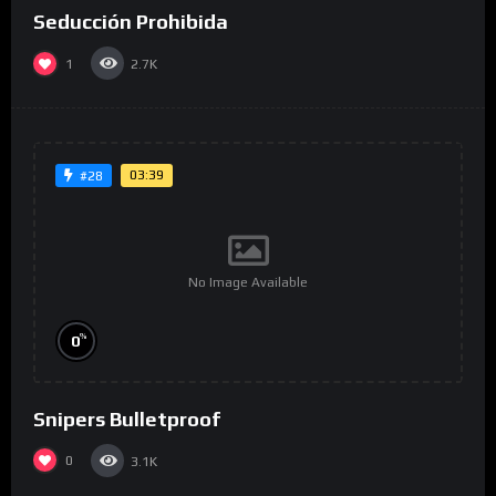
Seducción Prohibida
1
2.7K
03:39
#28
No Image Available
%
0
Snipers Bulletproof
0
3.1K