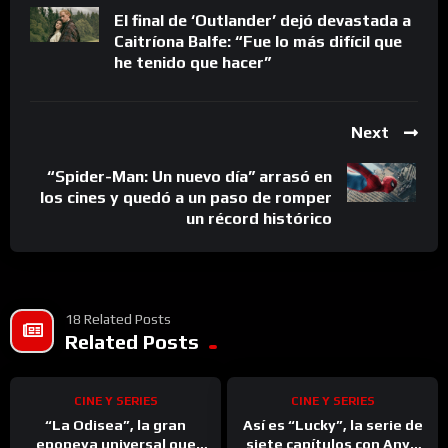
El final de ‘Outlander’ dejó devastada a
Caitríona Balfe: “Fue lo más difícil que
he tenido que hacer”
Next
“Spider-Man: Un nuevo día” arrasó en
los cines y quedó a un paso de romper
un récord histórico
18 Related Posts
%
%
0
Related Posts
0
CINE Y SERIES
CINE Y SERIES
“La Odisea”, la gran
Así es “Lucky”, la serie de
epopeya universal que
siete capítulos con Anya