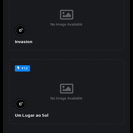
No Image Available
%
0
Invasion
#12
No Image Available
%
0
Um Lugar ao Sol