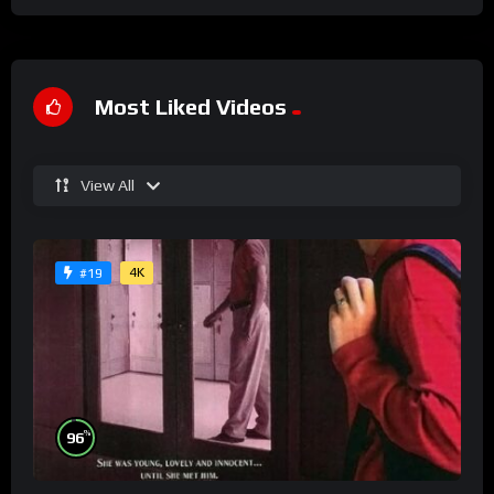
Most Liked Videos
View All
4K
#19
%
96