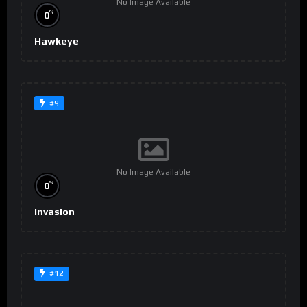
No Image Available
%
0
Hawkeye
#9
No Image Available
%
0
Invasion
#12