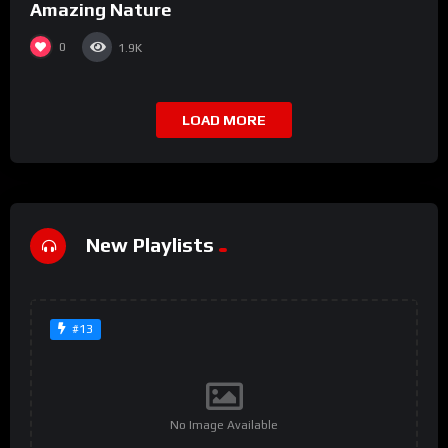
Amazing Nature
0
1.9K
LOAD MORE
New Playlists
#13
No Image Available