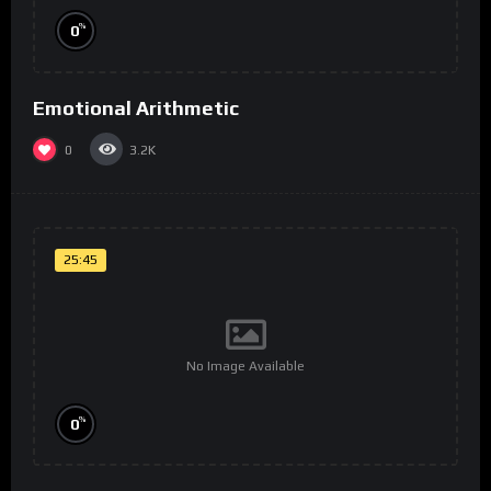
%
0
Emotional Arithmetic
0
3.2K
25:45
No Image Available
%
0