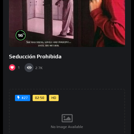
%
96
Seducción Prohibida
1
2.7K
02:50
HD
#27
No Image Available