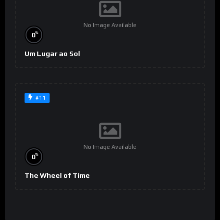
No Image Available
%
0
Um Lugar ao Sol
#11
No Image Available
%
0
The Wheel of Time