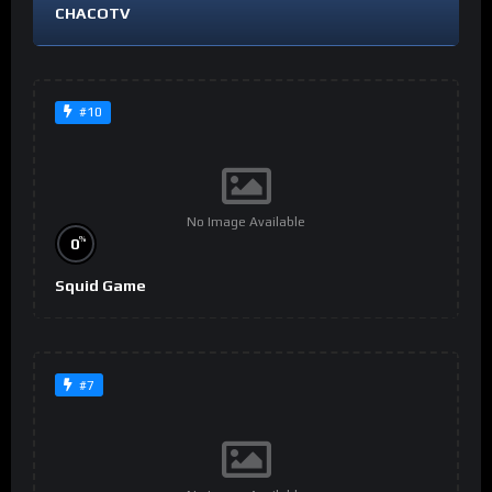
CHACOTV
#10
No Image Available
%
0
Squid Game
#7