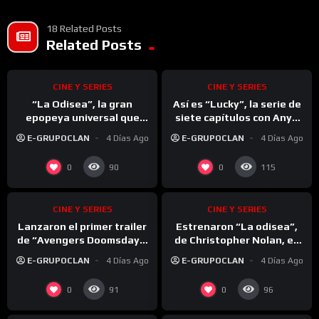
18 Related Posts
%
%
0
Related Posts
0
CINE Y SERIES
CINE Y SERIES
“La Odisea”, la gran
Así es “Lucky”, la serie de
epopeya universal que
siete capítulos con Anya
Christopher Nolan
Taylor-Joy que mezcla
E-GRUPOCLAN
4 Días Ago
E-GRUPOCLAN
4 Días Ago
transformó en cine puro
robos, traiciones y una
fuga desesperada
%
%
0
0
0
0
90
115
CINE Y SERIES
CINE Y SERIES
Lanzaron el primer trailer
Estrenaron “La odisea”,
de “Avengers Doomsday”:
de Christopher Nolan, en
de la vuelta del Capitán
Grecia y la respuesta del
E-GRUPOCLAN
4 Días Ago
E-GRUPOCLAN
4 Días Ago
América a la irrupción de
público fue muy distinta a
los X-Men
la que muchos esperaban
%
%
0
0
0
0
91
96