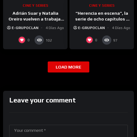
CINE Y SERIES
CINE Y SERIES
Adrián Suar y Natalia
“Herencia en escena”, la
Oreiro vuelven a trabajar
serie de ocho capítulos y
juntos: cuándo se estrena
un elenco estelar que se
E-GRUPOCLAN
4 Días Ago
E-GRUPOCLAN
4 Días Ago
“Yo, Narciso”
convirtió en la gran
sorpresa del streaming
0
0
102
97
LOAD MORE
Leave your comment