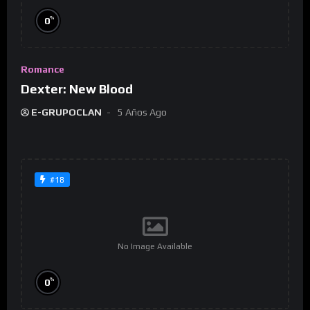
%
0
Romance
Dexter: New Blood
E-GRUPOCLAN
5 Años Ago
#18
No Image Available
%
0