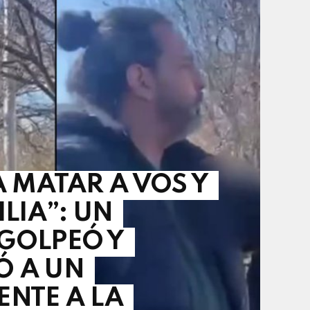
A MATAR A VOS Y
ILIA”: UN
GOLPEÓ Y
 A UN
ENTE A LA