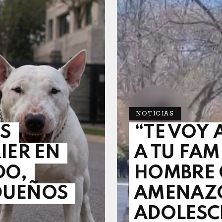
NOTICIAS
S
“TE VOY 
IER EN
A TU FAM
DO,
HOMBRE 
DUEÑOS
AMENAZÓ
ADOLESC