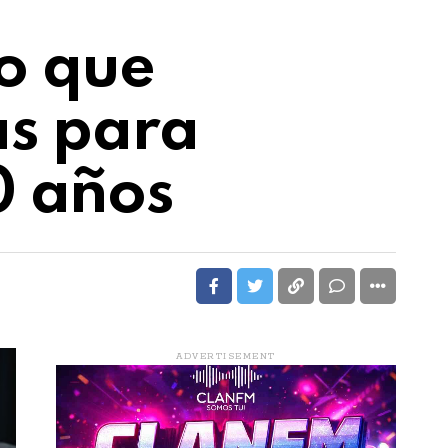
io que
as para
0 años
ADVERTISEMENT