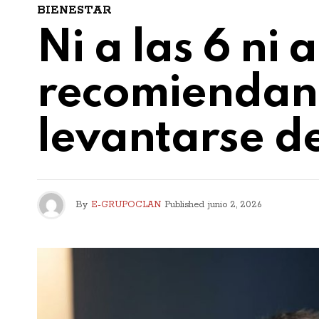
BIENESTAR
Ni a las 6 ni 
recomiendan 
levantarse d
By
E-GRUPOCLAN
Published
junio 2, 2026