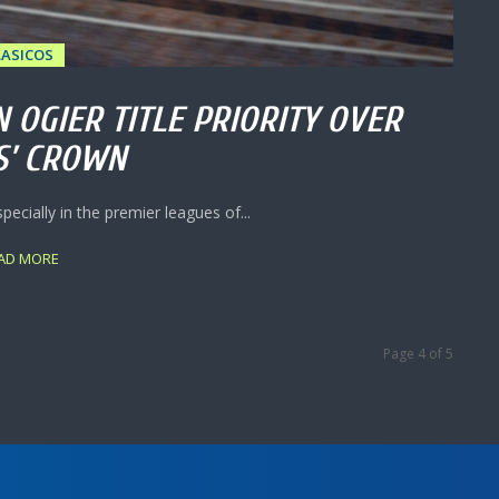
LASICOS
 OGIER TITLE PRIORITY OVER
S’ CROWN
ecially in the premier leagues of...
AD MORE
Page 4 of 5