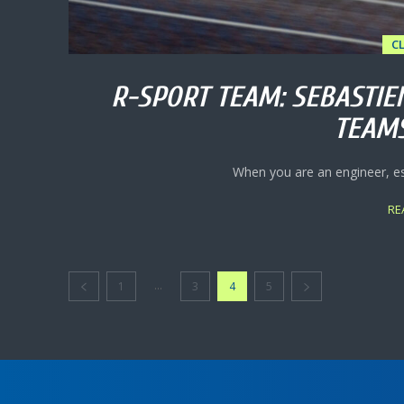
C
R-SPORT TEAM: SEBASTIEN
TEAM
When you are an engineer, esp
RE
...
1
3
4
5