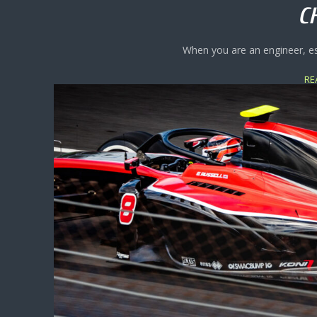
C
When you are an engineer, esp
RE