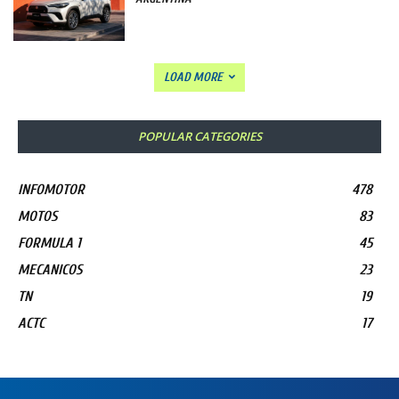
LOAD MORE
POPULAR CATEGORIES
INFOMOTOR
478
MOTOS
83
FORMULA 1
45
MECANICOS
23
TN
19
ACTC
17