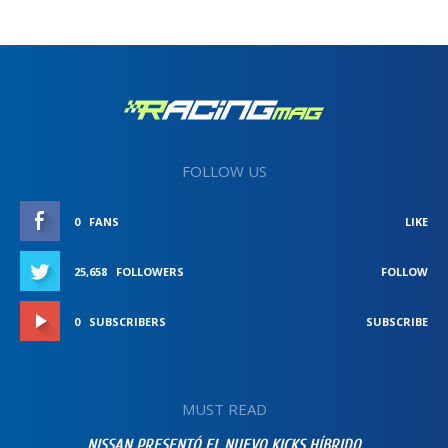
FOLLOW US
0
FANS
LIKE
25,658
FOLLOWERS
FOLLOW
0
SUBSCRIBERS
SUBSCRIBE
MUST READ
NISSAN PRESENTÓ EL NUEVO KICKS HÍBRIDO