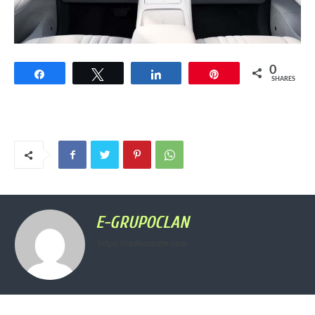
0
Share
Tweet
Share
Pin
SHARES
E-GRUPOCLAN
https://radioclanfm.com