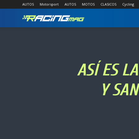
AUTOS
Motorsport
AUTOS
MOTOS
CLASICOS
Cycling
RACING
MAG
ASÍ ES L
Y SAN