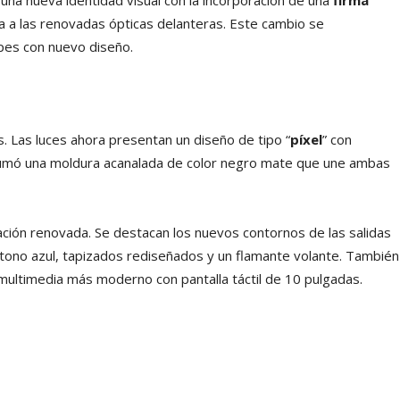
una nueva identidad visual con la incorporación de una
firma
ra a las renovadas ópticas delanteras. Este cambio se
lpes con nuevo diseño.
. Las luces ahora presentan un diseño de tipo “
píxel
” con
sumó una moldura acanalada de color negro mate que une ambas
ción renovada. Se destacan los nuevos contornos de las salidas
n tono azul, tapizados rediseñados y un flamante volante. También
multimedia más moderno con pantalla táctil de 10 pulgadas.