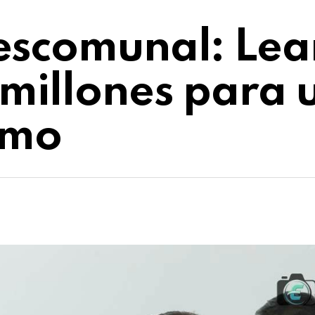
escomunal: Le
millones para u
smo