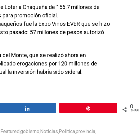
de Lotería Chaqueña de 156.7 millones de
 para promoción oficial.
chaqueños fue la Expo Vinos EVER que se hizo
sto pasado: 57 millones de pesos autorizó
 del Monte, que se realizó ahora en
plicado erogaciones por 120 millones de
al la inversión habría sido sideral.
0
Share
Pin
SHAR
Featured
gobierno
Noticias
Politica
provincia
,
,
,
,
,
,