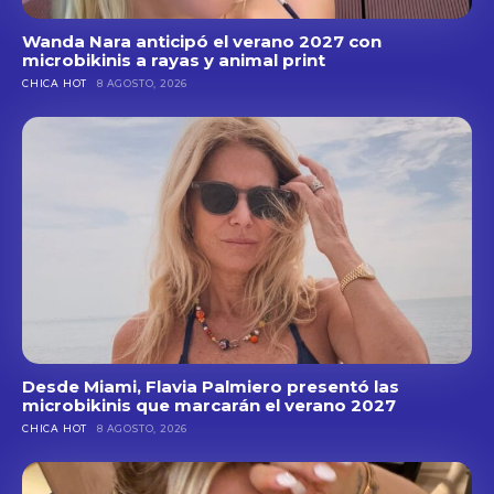
Wanda Nara anticipó el verano 2027 con
microbikinis a rayas y animal print
CHICA HOT
8 AGOSTO, 2026
Desde Miami, Flavia Palmiero presentó las
microbikinis que marcarán el verano 2027
CHICA HOT
8 AGOSTO, 2026