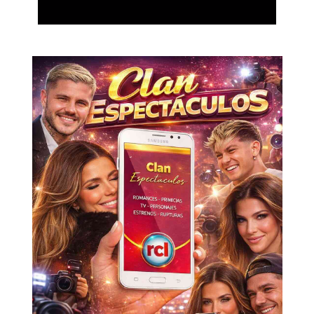
Don't miss
out!
Sing up for our newsletter
to stay in the loop.
SUBSCRIBE