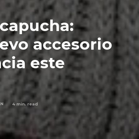
 capucha:
evo accesorio
cia este
AN
4
min. read