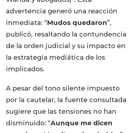
advertencia generó una reacción
inmediata: “
Mudos quedaron
”,
publicó, resaltando la contundencia
Don't miss
de la orden judicial y su impacto en
out!
la estrategia mediática de los
implicados.
Sing up for our newsletter
to stay in the loop.
A pesar del tono silente impuesto
SUBSCRIBE
por la cautelar, la fuente consultada
sugiere que las tensiones no han
disminuido: “
Aunque me dicen