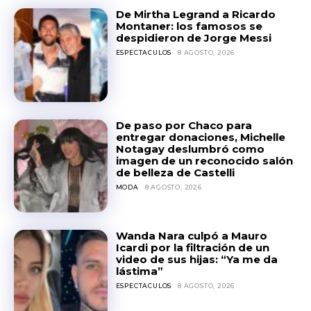
De Mirtha Legrand a Ricardo
Montaner: los famosos se
despidieron de Jorge Messi
ESPECTACULOS
8 AGOSTO, 2026
De paso por Chaco para
entregar donaciones, Michelle
Notagay deslumbró como
imagen de un reconocido salón
de belleza de Castelli
MODA
8 AGOSTO, 2026
Wanda Nara culpó a Mauro
Icardi por la filtración de un
video de sus hijas: “Ya me da
lástima”
ESPECTACULOS
8 AGOSTO, 2026