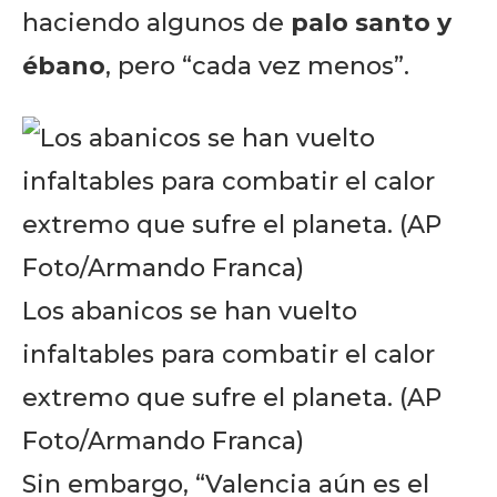
haciendo algunos de
palo santo y
ébano
, pero “cada vez menos”.
Los abanicos se han vuelto
infaltables para combatir el calor
Don't miss
extremo que sufre el planeta. (AP
out!
Foto/Armando Franca)
Sin embargo, “Valencia aún es el
Sing up for our newsletter