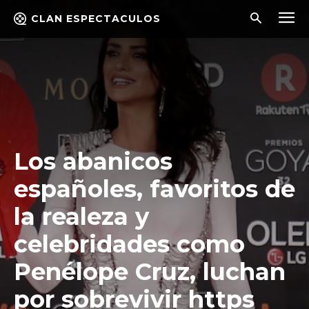
CLAN ESPECTACULOS
Los abanicos
españoles, favoritos de
la realeza y
celebridades como
Penélope Cruz, luchan
por sobrevivir https