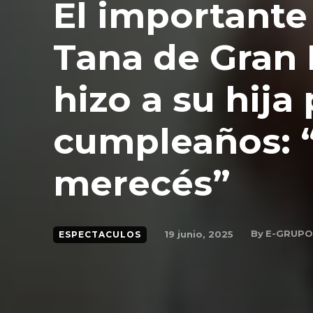
El importante
Tana de Gran
hizo a su hija
cumpleaños: “
merecés”
By
E-GRUPO
19 junio, 2025
ESPECTACULOS