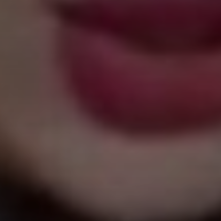
Don't miss out!
Sing up for our newsletter to stay in the loop