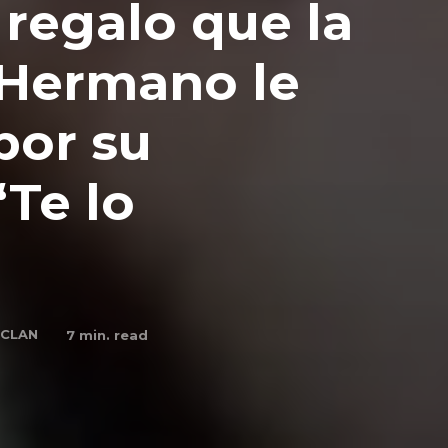
 regalo que la
 Hermano le
 por su
Te lo
CLAN
7
min. read