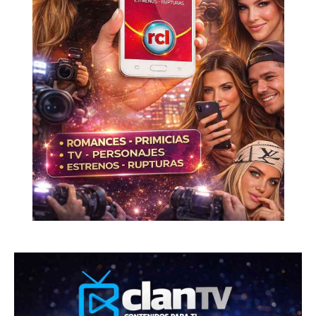
Don't miss
out!
Sing up for our newsletter
to stay in the loop.
SUBSCRIBE