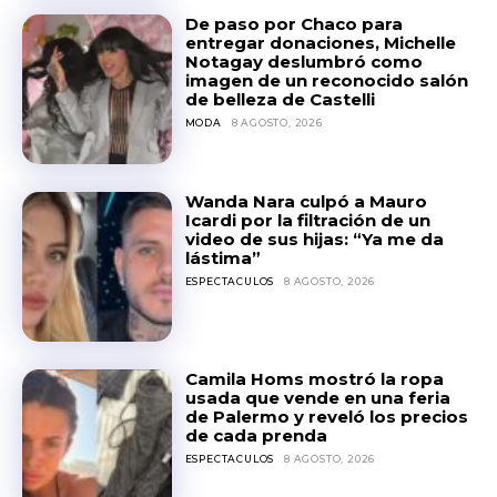
De paso por Chaco para
entregar donaciones, Michelle
Notagay deslumbró como
imagen de un reconocido salón
de belleza de Castelli
MODA
8 AGOSTO, 2026
Wanda Nara culpó a Mauro
Icardi por la filtración de un
video de sus hijas: “Ya me da
lástima”
ESPECTACULOS
8 AGOSTO, 2026
Camila Homs mostró la ropa
usada que vende en una feria
de Palermo y reveló los precios
de cada prenda
ESPECTACULOS
8 AGOSTO, 2026