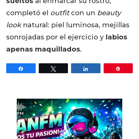
sueltos
al enmarcar su rostro,
completó el
outfit
con un
beauty
look
natural: piel luminosa, mejillas
sonrojadas por el ejercicio y
labios
apenas maquillados
.
Share
Tweet
Share
Pin