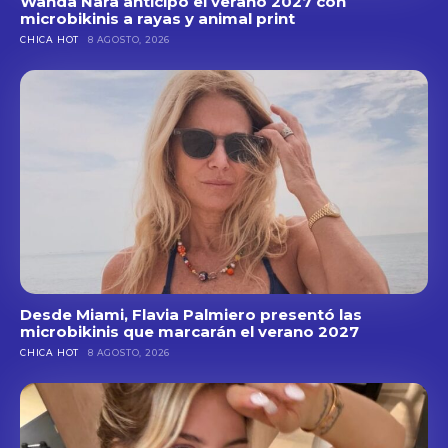
Wanda Nara anticipó el verano 2027 con
microbikinis a rayas y animal print
CHICA HOT
8 AGOSTO, 2026
Desde Miami, Flavia Palmiero presentó las
microbikinis que marcarán el verano 2027
CHICA HOT
8 AGOSTO, 2026