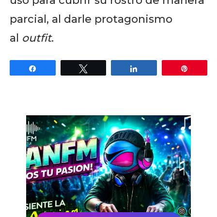
usó para cubrir su rostro de manera
parcial, al darle protagonismo
al
outfit
.
Share
Tweet
Share
Pin
Don't miss
out!
Sing up for our newsletter
to stay in the loop.
SUBSCRIBE