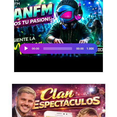
Don't miss
out!
Sing up for our newsletter
to stay in the loop.
SUBSCRIBE