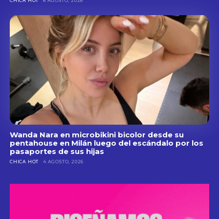
CHICA HOT
8 AGOSTO, 2026
Wanda Nara en microbikini bicolor desde su
pentahouse en Milán luego del escándalo por los
pasaportes de sus hijas
CHICA HOT
4 AGOSTO, 2026