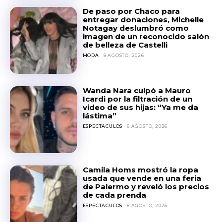
De paso por Chaco para
entregar donaciones, Michelle
Notagay deslumbró como
imagen de un reconocido salón
de belleza de Castelli
MODA
8 AGOSTO, 2026
Wanda Nara culpó a Mauro
Icardi por la filtración de un
video de sus hijas: “Ya me da
lástima”
ESPECTACULOS
8 AGOSTO, 2026
Camila Homs mostró la ropa
usada que vende en una feria
de Palermo y reveló los precios
de cada prenda
ESPECTACULOS
8 AGOSTO, 2026