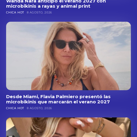
Wanda Nara anticipó el verano 2027 con
microbikinis a rayas y animal print
CHICA HOT
8 AGOSTO, 2026
Desde Miami, Flavia Palmiero presentó las
microbikinis que marcarán el verano 2027
CHICA HOT
8 AGOSTO, 2026