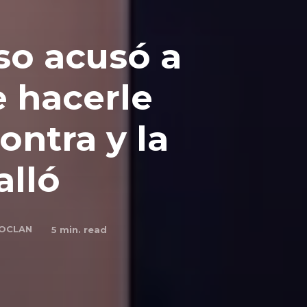
so acusó a
e hacerle
ntra y la
alló
OCLAN
5
min. read