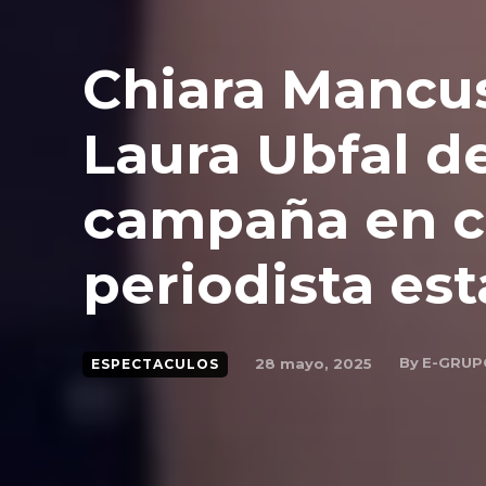
Chiara Mancu
Laura Ubfal d
campaña en co
periodista est
By
E-GRUP
28 mayo, 2025
ESPECTACULOS