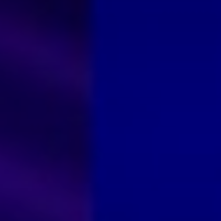
Don't miss out!
Sing up for our newsletter to stay in the loop