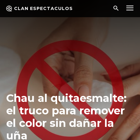
CLAN ESPECTACULOS
Chau al quitaesmalte:
el truco para remover
el color sin dañar la
uña