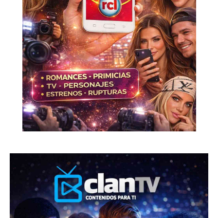
Don't miss
out!
Sing up for our newsletter
to stay in the loop.
SUBSCRIBE