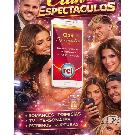
Don't miss
out!
Sing up for our newsletter
to stay in the loop.
SUBSCRIBE