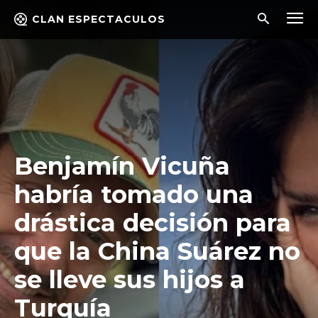
CLAN ESPECTACULOS
Benjamín Vicuña
habría tomado una
drástica decisión para
que la China Suárez no
se lleve sus hijos a
Turquía