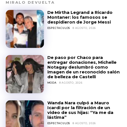
MIRALO DEVUELTA
De Mirtha Legrand a Ricardo
Montaner: los famosos se
despidieron de Jorge Messi
ESPECTACULOS
8 AGOSTO, 2026
De paso por Chaco para
entregar donaciones, Michelle
Notagay deslumbró como
imagen de un reconocido salón
de belleza de Castelli
MODA
8 AGOSTO, 2026
Wanda Nara culpó a Mauro
Icardi por la filtración de un
video de sus hijas: “Ya me da
lástima”
ESPECTACULOS
8 AGOSTO, 2026