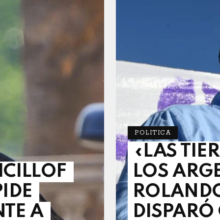
POLITICA
«LAS TIE
ICILLOF
LOS ARG
PIDE
ROLANDO
NTE A
DISPARÓ