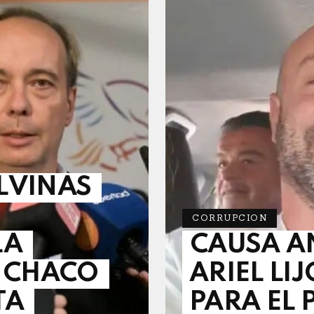
LVINAS
CORRUPCION
LA
CAUSA AN
A CHACO
ARIEL LIJ
TA
PARA EL 