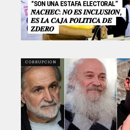
“SON UNA ESTAFA ELECTORAL”
𝑵̃𝑨𝑪𝑯𝑬𝑪: 𝑵𝑶 𝑬𝑺 𝑰𝑵𝑪𝑳𝑼𝑺𝑰𝑶́𝑵,
𝑬𝑺 𝑳𝑨 𝑪𝑨𝑱𝑨 𝑷𝑶𝑳𝑰́𝑻𝑰𝑪𝑨 𝑫𝑬
𝒁𝑫𝑬𝑹𝑶
CORRUPCION