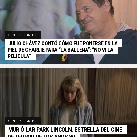
CINE Y SERIES
JULIO CHÁVEZ CONTÓ CÓMO FUE PONERSE EN LA
PIEL DE CHARLIE PARA “LA BALLENA”: “NO VI LA
PELÍCULA”
CINE Y SERIES
MURIÓ LAR PARK LINCOLN, ESTRELLA DEL CINE