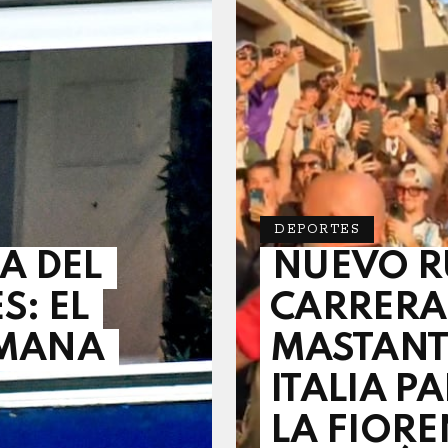
DEPORTES
A DEL
NUEVO R
S: EL
CARRERA
RMANA
MASTANT
ITALIA P
LA FIORE