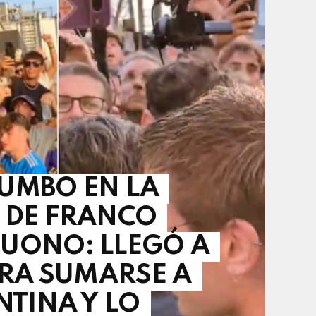
UMBO EN LA
 DE FRANCO
UONO: LLEGÓ A
ARA SUMARSE A
NTINA Y LO