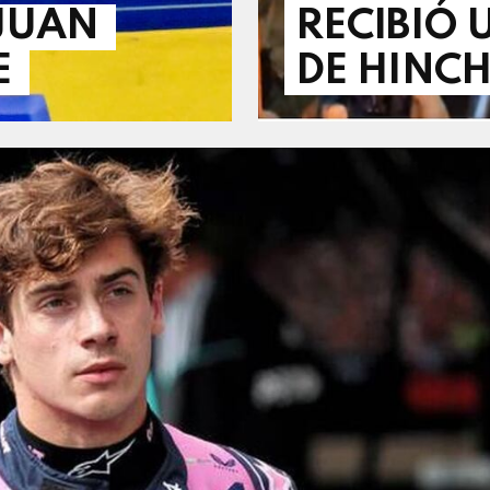
JUAN
RECIBIÓ 
E
DE HINC